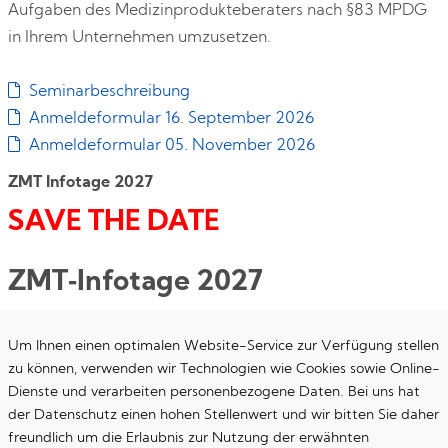
Aufgaben des Medizinprodukteberaters nach §83 MPDG
in Ihrem Unternehmen umzusetzen.
Seminarbeschreibung
Anmeldeformular 16. September 2026
Anmeldeformular 05. November 2026
ZMT Infotage 2027
SAVE THE DATE
ZMT‑Infotage 2027
Die ZMT‑Infotage 2027 finden in der Zeit vom 16. bis 17.
Um Ihnen einen optimalen Website-Service zur Verfügung stellen
April 2027 in Heidelberg statt.
zu können, verwenden wir Technologien wie Cookies sowie Online-
Dienste und verarbeiten personenbezogene Daten. Bei uns hat
Wir bitten Sie bereits heute, sich den Termin
der Datenschutz einen hohen Stellenwert und wir bitten Sie daher
vorzumerken.
freundlich um die Erlaubnis zur Nutzung der erwähnten